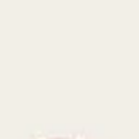
ney sécurisé (MTN MoMo & Moov Money)