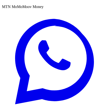
MTN MoMo
Moov Money