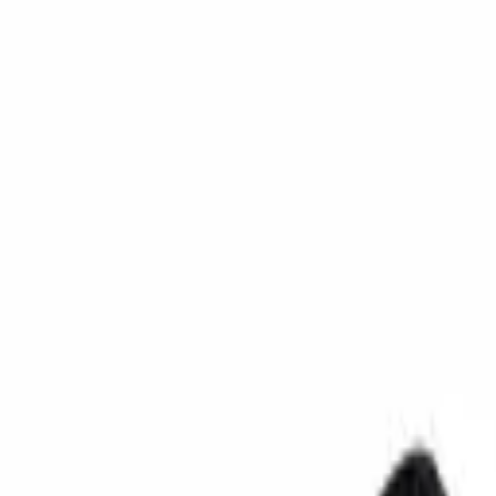
ney sécurisé (MTN MoMo & Moov Money)