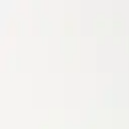
Livraison gratuite dès
70 000 FCFA
d'achat · Paiement Mobile Mo