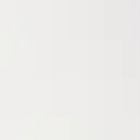
ney sécurisé (MTN MoMo & Moov Money)